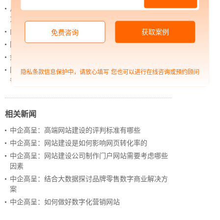
从 “黑神话：悟空” 的成功，看企业网站如何撬动品牌
力量
内容管理：媒体资讯网站搭建的隐藏大BOSS
获取案例
免费咨询
网站进化的终极形态，你了解吗？
如何借助设计服务打造超级品牌？
网站上线后，如何做好运营工作，让网站持续具备竞
隐私条款信息保护中，请放心填写
您也可以进行在线咨询或预约顾问
争力？
相关新闻
中企高呈：高端网站建设的评判标准有哪些
中企高呈：网站建设是如何影响网页转化率的
中企高呈：网站建设公司制作门户网站需要考虑哪些
因素
中企高呈：结合大数据探讨品牌零售数字商业解决方
案
中企高呈：如何做好数字化营销网站