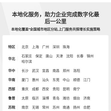
本地化服务，助力企业完成数字化最
后一公里
本地化覆盖*全国城市地区分站,上门服务共探增长实施策略
特区
北京
上海
广州
深圳
珠海
石家庄
保定
唐山
天津
沈阳
长春
锦州
华北
哈尔滨
华中
长沙
武汉
宜昌
南昌
郑州
洛阳
华南
厦门
惠州
汕头
东莞
中山
顺德
江门
西部
重庆
成都
西安
贵阳
昆明
南宁
鲁晋
太原
临沂
淄博
青岛
潍坊
烟台
济南
苏皖
南京
无锡
常州
苏州
南通
扬州
合肥