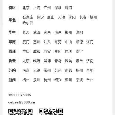
特区
北京
上海
广州
深圳
珠海
石家庄
保定
唐山
天津
沈阳
长春
锦州
华北
哈尔滨
华中
长沙
武汉
宜昌
南昌
郑州
洛阳
华南
厦门
惠州
汕头
东莞
中山
顺德
江门
西部
重庆
成都
西安
贵阳
昆明
南宁
鲁晋
太原
临沂
淄博
青岛
潍坊
烟台
济南
苏皖
南京
无锡
常州
苏州
南通
扬州
合肥
浙闽
福州
泉州
杭州
绍兴
温州
宁波
台州
15300075895
cebest@300.cn