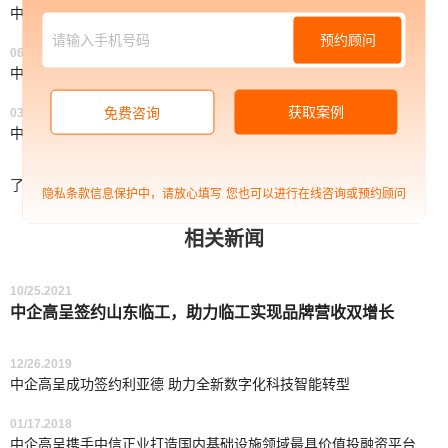
中企高呈：什么是电商订单管理？电子商务订单管理的要点
预约顾问
06/18.2021
中企高呈：影响网站建设费用的因素有哪些
获取案例
免费咨询
03/17.2021
中企高呈：个性化定制有哪些优势？企业为什么要用定制化平台？
了解更多
隐私条款信息保护中，请放心填写
您也可以进行在线咨询或预约顾问
相关新闻
10/25.2021
中企高呈签约山东临工，助力临工实现品牌营收双增长
12/26.2019
中企高呈成功签约利亚德 助力全新数字化科技智能转型
01/17.2018
中企高呈携手中信正业打造国内基础设施领域最具价值投融资平台