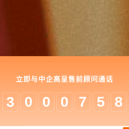
立即与中企高呈售前顾问通话
3
0
0
0
7
5
8
核心竞争力