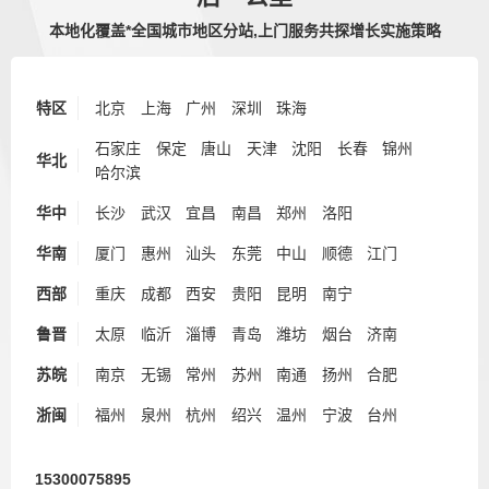
本地化覆盖*全国城市地区分站,上门服务共探增长实施策略
特区
北京
上海
广州
深圳
珠海
石家庄
保定
唐山
天津
沈阳
长春
锦州
华北
哈尔滨
华中
长沙
武汉
宜昌
南昌
郑州
洛阳
华南
厦门
惠州
汕头
东莞
中山
顺德
江门
西部
重庆
成都
西安
贵阳
昆明
南宁
鲁晋
太原
临沂
淄博
青岛
潍坊
烟台
济南
苏皖
南京
无锡
常州
苏州
南通
扬州
合肥
浙闽
福州
泉州
杭州
绍兴
温州
宁波
台州
15300075895