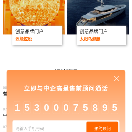
创意品牌门户
创意品牌门户
汉能控股
太阳鸟游艇
相关资讯
立即与中企高呈售前顾问通话
08/12.2021
营销自动化及其优势
1
5
3
0
0
0
7
5
8
9
5
07/02.2021
中企高呈：企业在网站建设中必须要注意的几点事项
07/02.2021
预约顾问