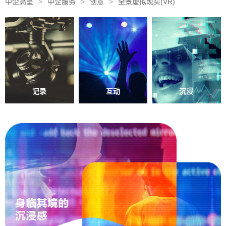
中企高呈
>
中企服务
>
创意
>
全景虚拟现实(VR)
记录
互动
沉浸