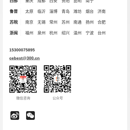
西部
重庆
成都
西安
贵阳
昆明
南宁
鲁晋
太原
临沂
淄博
青岛
潍坊
烟台
济南
苏皖
南京
无锡
常州
苏州
南通
扬州
合肥
浙闽
福州
泉州
杭州
绍兴
温州
宁波
台州
15300075895
cebest@300.cn
微信咨询
公众号