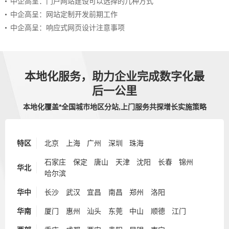
中企高呈：门户网站建设可以选择的几种方式
中企高呈：网站定制开发前期工作
中企高呈：响应式网页设计注意事项
本地化服务，助力企业完成数字化最
后一公里
本地化覆盖*全国城市地区分站,上门服务共探增长实施策略
特区
北京
上海
广州
深圳
珠海
石家庄
保定
唐山
天津
沈阳
长春
锦州
华北
哈尔滨
华中
长沙
武汉
宜昌
南昌
郑州
洛阳
华南
厦门
惠州
汕头
东莞
中山
顺德
江门