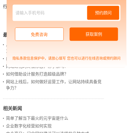
行业资讯
>
中企高呈：提高全网营销型网站建设效
预约顾问
果的两个因素
获取案例
免费咨询
最新新闻
从 “黑神话：悟空” 的成功，看企业网站如何撬动品牌
力量
内容管理：媒体资讯网站搭建的隐藏大BOSS
隐私条款信息保护中，请放心填写
您也可以进行在线咨询或预约顾问
网站进化的终极形态，你了解吗？
如何借助设计服务打造超级品牌？
网站上线后，如何做好运营工作，让网站持续具备竞
争力？
相关新闻
简单了解当下最火的元宇宙是什么
企业数字化经营如何实现