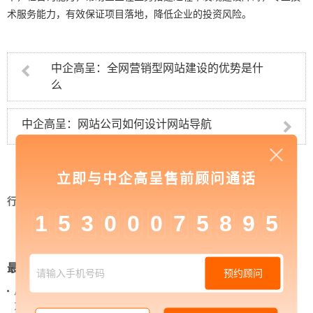
术服务能力，有效保证项目落地，降低企业的投资风险。
中企高呈：全网营销型网站建设的优势是什
么
中企高呈：网站公司如何设计网站导航
立即与中企高呈售前顾问通话
行业资讯
>
中企高呈：高端网站定制建设对于当今
1
5
3
0
0
0
7
5
8
9
5
时代的优势
最新新闻
预约顾问
从 “黑神话：悟空” 的成功，看企业网站如何撬动品牌
力量