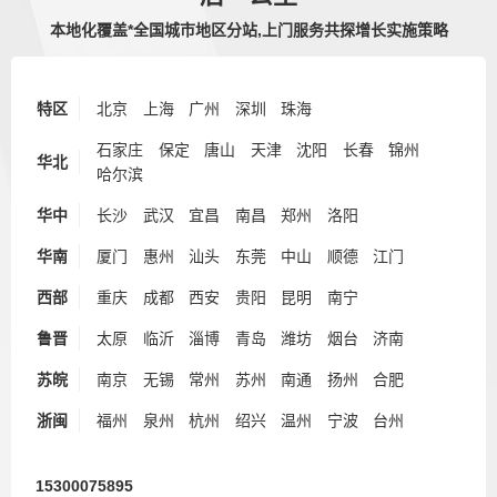
本地化覆盖*全国城市地区分站,上门服务共探增长实施策略
特区
北京
上海
广州
深圳
珠海
石家庄
保定
唐山
天津
沈阳
长春
锦州
华北
哈尔滨
华中
长沙
武汉
宜昌
南昌
郑州
洛阳
华南
厦门
惠州
汕头
东莞
中山
顺德
江门
西部
重庆
成都
西安
贵阳
昆明
南宁
鲁晋
太原
临沂
淄博
青岛
潍坊
烟台
济南
苏皖
南京
无锡
常州
苏州
南通
扬州
合肥
浙闽
福州
泉州
杭州
绍兴
温州
宁波
台州
15300075895