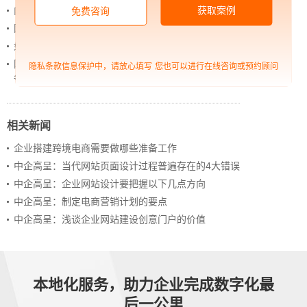
获取案例
内容管理：媒体资讯网站搭建的隐藏大BOSS
免费咨询
网站进化的终极形态，你了解吗？
如何借助设计服务打造超级品牌？
网站上线后，如何做好运营工作，让网站持续具备竞
隐私条款信息保护中，请放心填写
您也可以进行在线咨询或预约顾问
争力？
相关新闻
企业搭建跨境电商需要做哪些准备工作
中企高呈：当代网站页面设计过程普遍存在的4大错误
中企高呈：企业网站设计要把握以下几点方向
中企高呈：制定电商营销计划的要点
中企高呈：浅谈企业网站建设创意门户的价值
本地化服务，助力企业完成数字化最
后一公里