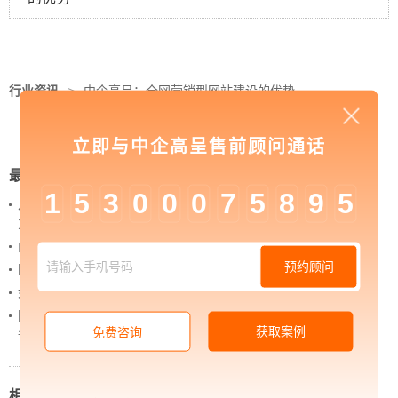
行业资讯
>
中企高呈：全网营销型网站建设的优势
是什么
立即与中企高呈售前顾问通话
最新新闻
1
5
3
0
0
0
7
5
8
9
5
从 “黑神话：悟空” 的成功，看企业网站如何撬动品牌
力量
内容管理：媒体资讯网站搭建的隐藏大BOSS
预约顾问
网站进化的终极形态，你了解吗？
如何借助设计服务打造超级品牌？
网站上线后，如何做好运营工作，让网站持续具备竞
获取案例
免费咨询
争力？
相关新闻