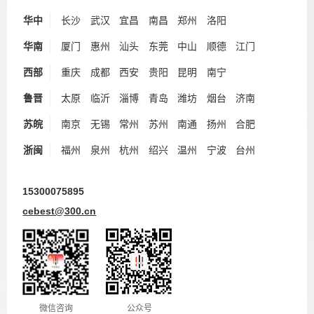
华中
长沙
武汉
宜昌
南昌
郑州
洛阳
华南
厦门
惠州
汕头
东莞
中山
顺德
江门
西部
重庆
成都
西安
贵阳
昆明
南宁
鲁晋
太原
临沂
淄博
青岛
潍坊
烟台
济南
苏皖
南京
无锡
常州
苏州
南通
扬州
合肥
浙闽
福州
泉州
杭州
绍兴
温州
宁波
台州
15300075895
cebest@300.cn
微信咨询
公众号