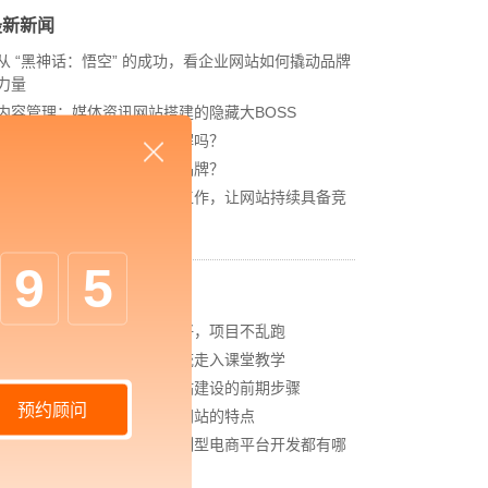
最新新闻
从 “黑神话：悟空” 的成功，看企业网站如何撬动品牌
力量
内容管理：媒体资讯网站搭建的隐藏大BOSS
网站进化的终极形态，你了解吗？
如何借助设计服务打造超级品牌？
网站上线后，如何做好运营工作，让网站持续具备竞
争力？
9
5
相关新闻
定制化系统开发：需求做的好，项目不乱跑
中企高呈：智慧课堂互动系统走入课堂教学
中企高呈：企业开始高端网站建设的前期步骤
预约顾问
中企高呈：企业个性化定制网站的特点
中企高呈：相比模板商城定制型电商平台开发都有哪
些优势？