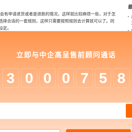
还会有申请退货或者是退款的情况，这样就比较麻烦一些，对于怎
选择合适的一套规则，这样只需要按照规则去计算就可以了。同
设定。
控的，从内容方面来看，还包括商品的信息，物流方面的信息以及
立即与中企高呈售前顾问通话
需要有业务操作的细节方面，不论是线上还是线下。如果是线下
色，对于不同的角色，它的订单流程也是不一样的。
3
0
0
0
7
5
8
考虑好上面的这些问题，尤其是对于订单管理系统的整个操作流
就不能进行成功的订单交易了，只有考虑到了各个方面，才是完
家世界500强、中国500强及行业头部客户。高呈已形成包括数字化
来打通企业数字化转型全流程服务。在数字化管理方面，已经做
数据线上化、资产化，借助数据化手段提升企业科学决策和运营