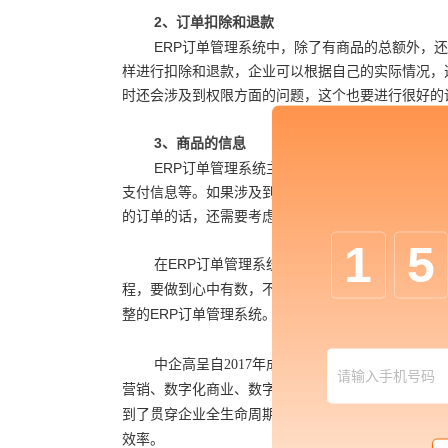
2
、订单扣除和退款
ERP订单管理系统中，除了有商品的总额外，
样进行扣除和退款，企业可以根据自己的实际情况，
时还会涉及到权限方面的问题，这个也要进行很好的
3
、商品的信息
ERP订单管理系统主要是对订单进行管理和监
支付信息等。如果涉及到向经销商直接供货的话，还
的订单的话，还需要考虑订单的创建人是什么样的角
1
5
在ERP订单管理系统设计的时候，企业一定要
程，要做到心中有数，不能出现任何的问题，要不然
整的ERP订单管理系统。
中企高呈自2017年成立至今，已服务近300多
营销、数字化商业、数字化管理在内的三大业务线，
到了贯穿企业全生命周期管理，去帮助企业实现内部
效率。