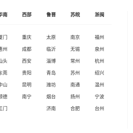
华南
西部
鲁晋
苏皖
浙闽
厦门
重庆
太原
南京
福州
惠州
成都
临沂
无锡
泉州
汕头
西安
淄博
常州
杭州
东莞
贵阳
青岛
苏州
绍兴
中山
昆明
潍坊
南通
温州
顺德
南宁
烟台
扬州
宁波
江门
济南
合肥
台州