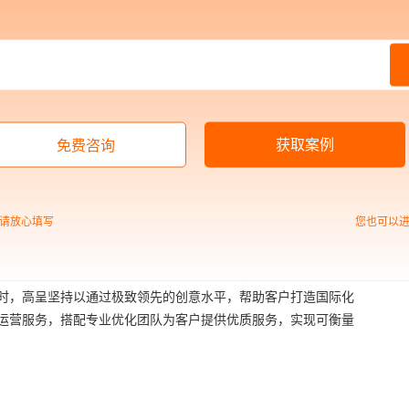
的设计出适合企业用户群体的产品。
场份额差异之大，这就是用户体验的差异。比如嘀嘀打车更为符
说用户体验就有很大的差异，结果也是显而易见的。
一个细节一定是结合用户习惯，用户体验来完成的。只有网站设
。
获取案例
免费咨询
品牌，凭借多年数字介质搭建策略与创意优势，入局企业数字化
、数字化管理在内的一站式数字化转型服务。
请放心填写
您也可以
定制”等全链路数字化服务，帮助客户从业务场景入手，为其提供
营销运营、数据管理、电商交易平台、定制化平台搭建等综合性
时，高呈坚持以通过极致领先的创意水平，帮助客户打造国际化
运营服务，搭配专业优化团队为客户提供优质服务，实现可衡量