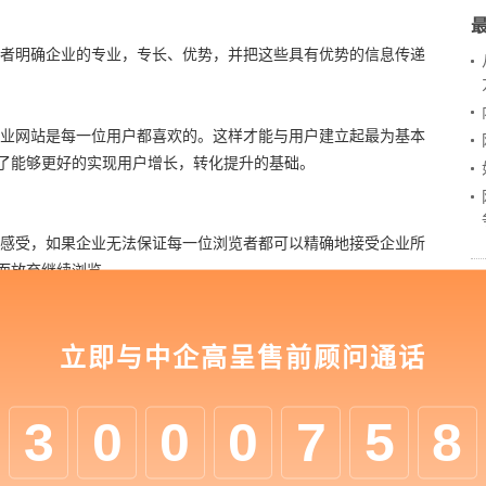
者明确企业的专业，专长、优势，并把这些具有优势的信息传递
业网站是每一位用户都喜欢的。这样才能与用户建立起最为基本
了能够更好的实现用户增长，转化提升的基础。
感受，如果企业无法保证每一位浏览者都可以精确地接受企业所
而放弃继续浏览。
受能力，注重专业用户和小白用户的理解能力。同时信息的输出
立即与中企高呈售前顾问通话
过于深奥。总的来说就是要把握分析企业潜在客户群体的各种因
3
0
0
0
7
5
8
作习惯是需要进行分析调研总结的。同样企业可以针对企业的用