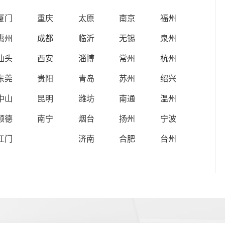
厦门
重庆
太原
南京
福州
惠州
成都
临沂
无锡
泉州
汕头
西安
淄博
常州
杭州
东莞
贵阳
青岛
苏州
绍兴
中山
昆明
潍坊
南通
温州
顺德
南宁
烟台
扬州
宁波
江门
济南
合肥
台州