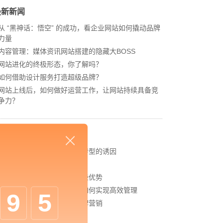
最新新闻
从 “黑神话：悟空” 的成功，看企业网站如何撬动品牌
力量
内容管理：媒体资讯网站搭建的隐藏大BOSS
网站进化的终极形态，你了解吗？
如何借助设计服务打造超级品牌？
网站上线后，如何做好运营工作，让网站持续具备竞
争力？
相关新闻
新技术的发展是驱动数字化转型的诱因
网站的规划与定位
中企高呈：新媒体推广有哪些优势
中企高呈：电商订单系统该如何实现高效管理
9
5
中企高呈：如何轻松做好品牌营销