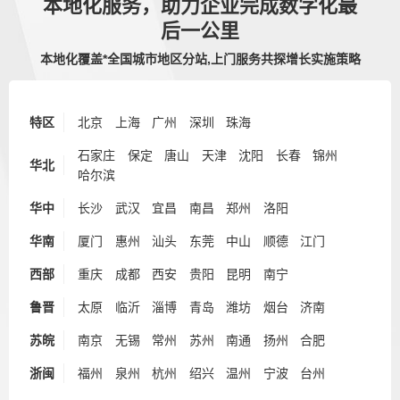
本地化服务，助力企业完成数字化最
后一公里
本地化覆盖*全国城市地区分站,上门服务共探增长实施策略
特区
北京
上海
广州
深圳
珠海
石家庄
保定
唐山
天津
沈阳
长春
锦州
华北
哈尔滨
华中
长沙
武汉
宜昌
南昌
郑州
洛阳
华南
厦门
惠州
汕头
东莞
中山
顺德
江门
西部
重庆
成都
西安
贵阳
昆明
南宁
鲁晋
太原
临沂
淄博
青岛
潍坊
烟台
济南
苏皖
南京
无锡
常州
苏州
南通
扬州
合肥
浙闽
福州
泉州
杭州
绍兴
温州
宁波
台州