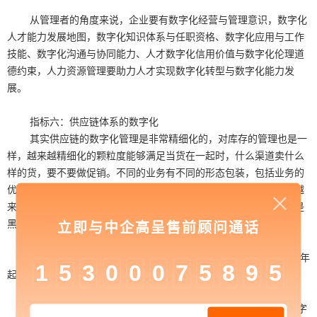
从管理者的角度来说，企业要有数字化经营与管理意识，数字化
人才能力发展地图，数字化知识体系与任职资格、数字化应用与工作
技能、数字化沟通与协同能力、人才数字化信用价值与数字化伦理道
德约束，人力资源管理要助力人才实现数字化转型与数字化能力发
展。
指标六：供应链体系的数字化
其实供应链的数字化管理是非常精细化的，对库存的管理也是一
样，越来越精细化的颗粒度能够满足当货在一起时，什么渠道卖什么
样的货，要不要做促销。不同的业务有不同的形态包装，包括业务的
优化、路径的优化。物流部门有了更多的支持，数据能够帮助管理越
来越广阔的云仓，以及给物流总监、运营中心都能看到，而不仅仅是
黑匣子。
立即与中企高呈售前顾问通话
中企高呈是中企动力科技股份有限公司的高端子品牌，自2017年
1
5
3
0
0
0
7
5
8
9
5
起，高呈已服务近300多家世界500强、中国500强及行业头部客户。
在服务模式上，高呈已形成包括数字化营销、数字化商业、数字