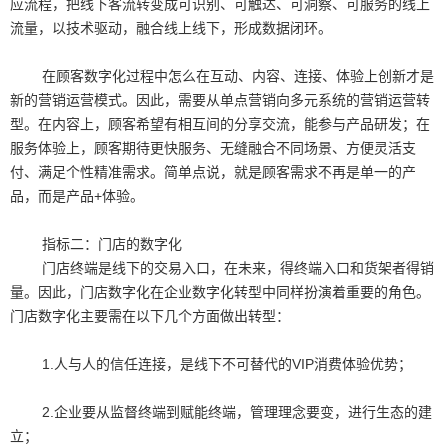
应流程，把线下客流转变成可识别、可触达、可洞察、可服务的线上
流量，以技术驱动，融合线上线下，形成数据闭环。
在顾客数字化过程中怎么在互动、内容、连接、体验上创新才是
新的营销运营模式。因此，需要从单点营销向多元系统的营销运营转
型。在内容上，顾客希望有相互间的分享交流，能参与产品研发；在
服务体验上，顾客期待更快服务、无缝融合不同场景、方便灵活支
付、满足个性精准需求。简单点说，就是顾客需求不再是单一的产
品，而是产品+体验。
指标二：门店的数字化
门店终端是线下的交易入口，在未来，得终端入口和货架者得销
量。因此，门店数字化在企业数字化转型中同样扮演着重要的角色。
门店数字化主要需在以下几个方面做出转型：
1.人与人的信任连接，是线下不可替代的VIP消费体验优势；
2.企业要从监督终端到赋能终端，管理理念要变，进行生态的建
立；