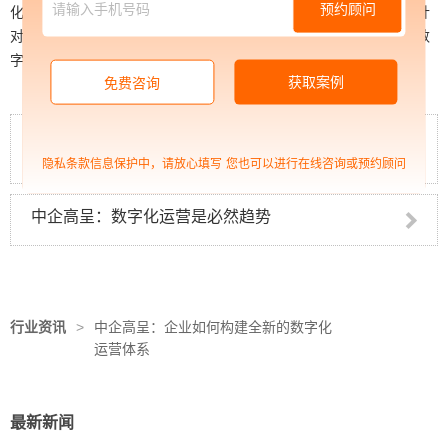
预约顾问
化管理在内的三大业务线，打通企业数字化转型全流程服务。高呈针
对企业营销获客需求，建立品牌营销私域流量池，帮助企业去提升数
字化运营能力。
获取案例
免费咨询
中企高呈：为什么要选择优质的海外推广公
司？
隐私条款信息保护中，请放心填写
您也可以进行在线咨询或预约顾问
中企高呈：数字化运营是必然趋势
行业资讯
>
中企高呈：企业如何构建全新的数字化
运营体系
最新新闻