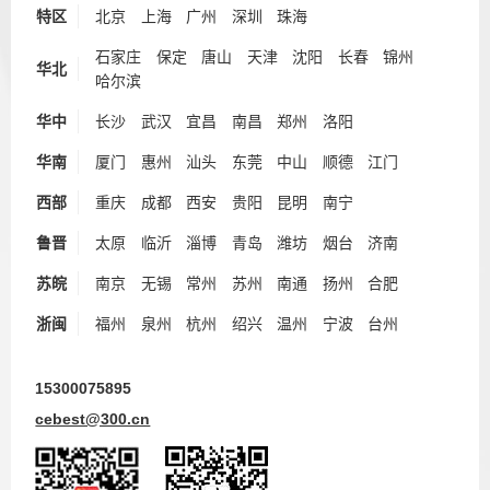
特区
北京
上海
广州
深圳
珠海
石家庄
保定
唐山
天津
沈阳
长春
锦州
华北
哈尔滨
华中
长沙
武汉
宜昌
南昌
郑州
洛阳
华南
厦门
惠州
汕头
东莞
中山
顺德
江门
西部
重庆
成都
西安
贵阳
昆明
南宁
鲁晋
太原
临沂
淄博
青岛
潍坊
烟台
济南
苏皖
南京
无锡
常州
苏州
南通
扬州
合肥
浙闽
福州
泉州
杭州
绍兴
温州
宁波
台州
15300075895
cebest@300.cn