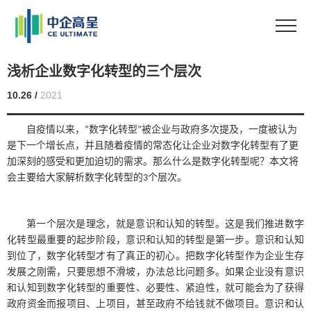
浅析企业数字化转型的三个层次
10.26 /
2021
自疫情以来
，
数字化转型
被
企业与政府多次提及
，
一度被认为
“
”
是下一个增长点
，
并且随着
疫情
的常态化
让企业对数字化转型有了更
加深刻的感受和更加迫切的需求。
那么什么是数字化转型呢
？本文
将
会
主要
给大家解析
数字化转型的
个层次。
3
第一个层次是理念，就是意识和认知的转型。这是我们推进数字
化转型最重要的起步阶段，意识和认知的转型是第一步。意识和认知
到位了，数字化转型才有了真正的初心。把数字化转型作为企业生存
发展之刚需，只要思想不滑坡，办法总比问题多。如果企业没有意识
和认知到数字化转型的重要性、必要性、紧迫性，就可能会为了获得
政府资金而报项目、上项目，甚至政府不给钱就不做项目。意识和认