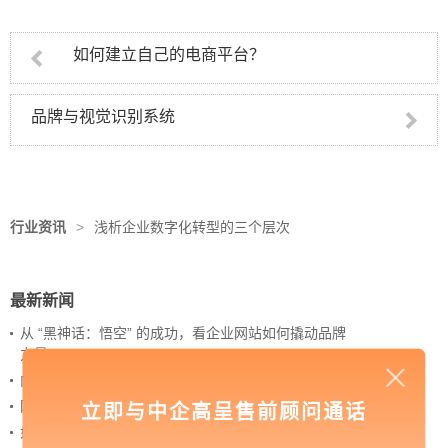
如何建立自己的电商平台？
品牌与视觉识别系统
行业资讯
>
浅析企业数字化转型的三个层次
最新新闻
从 “黑神话：悟空” 的成功，看企业网站如何撬动品牌
力量
内容管理：媒体资讯网站搭建的隐藏大BOSS
网站进化的终极形态，你了解吗？
立即与中企高呈售前顾问通话
如何借助设计服务打造超级品牌？