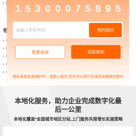
网站上线后，如何做好运营工作，让网站持续具备竞
1
5
3
0
0
0
7
5
8
9
5
争力？
预约顾问
相关新闻
电商门户网站建设的必备条件
中企高呈：企业进行新媒体推广的优势
获取案例
免费咨询
中企高呈：企业高端网站建设的必要性
中企高呈：B2B电商平台运营模式分析
中企高呈网站建设：选择最适合自己的建站方式
隐私条款信息保护中，请放心填写
您也可以进行在线咨询或预约顾问
本地化服务，助力企业完成数字化最
后一公里
本地化覆盖*全国城市地区分站,上门服务共探增长实施策略