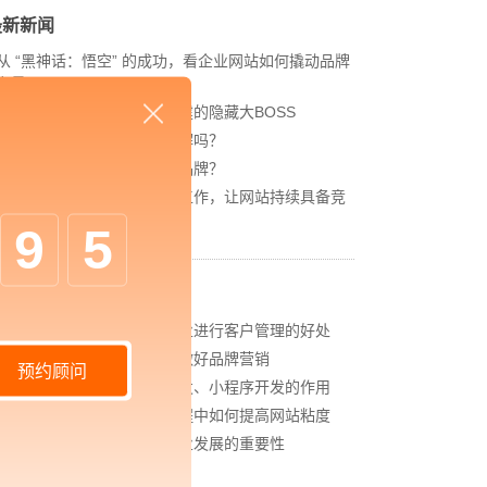
最新新闻
从 “黑神话：悟空” 的成功，看企业网站如何撬动品牌
力量
内容管理：媒体资讯网站搭建的隐藏大BOSS
网站进化的终极形态，你了解吗？
如何借助设计服务打造超级品牌？
网站上线后，如何做好运营工作，让网站持续具备竞
争力？
9
5
相关新闻
中企高呈：营销自动化对企业进行客户管理的好处
中企高呈：营销型网站如何做好品牌营销
预约顾问
中企高呈：外贸电商系统开发、小程序开发的作用
中企高呈：企业网站搭建过程中如何提高网站粘度
中企高呈：网站建设对于企业发展的重要性