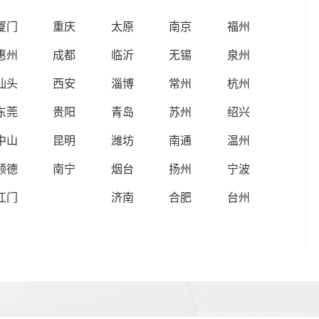
厦门
重庆
太原
南京
福州
惠州
成都
临沂
无锡
泉州
汕头
西安
淄博
常州
杭州
东莞
贵阳
青岛
苏州
绍兴
中山
昆明
潍坊
南通
温州
顺德
南宁
烟台
扬州
宁波
江门
济南
合肥
台州