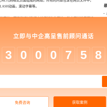
化ML代码格式页面组成的网站，所有的内容包含在网页文件中，
LASH动画，滚动字幕等。
的网站，而是指通过数据库进行架构的网站，动态网站除了要设
多自动的和高级的功能，现在的网站基本上都是动态网站。
立即与中企高呈售前顾问通话
pertextMarkupLanguage），是用于描述网页文档的一种标
成的文本文档，网页的本质就是HTML，通过结合使用其他的
，ASP，组件等），可以创造出功能强大的网页，因而，HTML是Web
3
0
0
0
7
5
8
本基础之上的。
用数据库：Access，Sqlserver，mysql，oracle，
品牌，在定制化服务方面，高呈定制化平台的实施能力，能够满
成
高端网站建设
服务。同时，高呈坚持以效果营销为目标，为客
提供优质服务，实现可衡量的营销效果。
获取案例
免费咨询