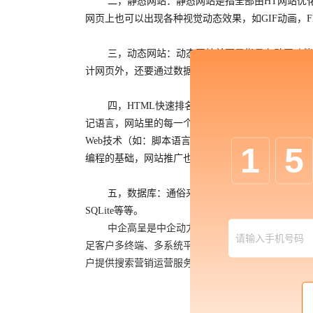
二，静态网站：静态网站是指全部由HT网站优
网页上也可以出现各种视觉动态效果，如GIF动画，F
三，动态网站：动态网站并不是指具有动画功能
计网页外，还要通过数据库和编程序来使网站具有更
四，HTML快速排名：超文本标记语言，即HTML（Hy
记语言，网站里的每一个页面都是一个HTML标签组
Web技术（如：脚本语言，ASP.net，PHP，JSP
1
5
编程的基础，网站推广也就是说万维网是建立在超文
五，数据库：通俗来讲就是用来存储动态网站数据的仓库，常
SQLite等等。
中企高呈是中企动力科技股份有限公司的高端子
足客户多终端、多系统平台的定制需求，帮助客户完
户提供搜索营销运营服务，搭配专业优化团队为客户