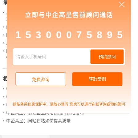
最新新闻
从 “黑神话：悟空” 的成功，看企业网站如何撬动品牌
立即与中企高呈售前顾问通话
力量
内容管理：媒体资讯网站搭建的隐藏大BOSS
1
5
3
0
0
0
7
5
8
9
5
网站进化的终极形态，你了解吗？
如何借助设计服务打造超级品牌？
网站上线后，如何做好运营工作，让网站持续具备竞
预约顾问
争力？
相关新闻
获取案例
免费咨询
中企高呈：营销自动化对企业的好处
中企高呈：B2B电商平台开发小建议
隐私条款信息保护中，请放心填写
您也可以进行在线咨询或预约顾问
中企高呈：网站建设怎样制作可以增强网站效果
中企高呈：初创企业网站建设的建站技巧
中企高呈：网站建站如何提高质量