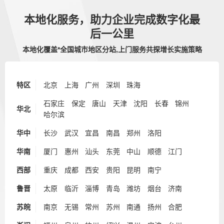
本地化服务，助力企业完成数字化最
后一公里
本地化覆盖*全国城市地区分站,上门服务共探增长实施策略
特区
北京
上海
广州
深圳
珠海
石家庄
保定
唐山
天津
沈阳
长春
锦州
华北
哈尔滨
华中
长沙
武汉
宜昌
南昌
郑州
洛阳
华南
厦门
惠州
汕头
东莞
中山
顺德
江门
西部
重庆
成都
西安
贵阳
昆明
南宁
鲁晋
太原
临沂
淄博
青岛
潍坊
烟台
济南
苏皖
南京
无锡
常州
苏州
南通
扬州
合肥