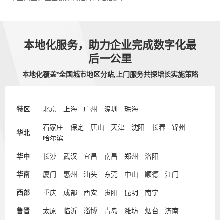
本地化服务，助力企业完成数字化最
后一公里
本地化覆盖*全国城市地区分站,上门服务共探增长实施策略
特区
北京
上海
广州
深圳
珠海
石家庄
保定
唐山
天津
沈阳
长春
锦州
华北
哈尔滨
华中
长沙
武汉
宜昌
南昌
郑州
洛阳
华南
厦门
惠州
汕头
东莞
中山
顺德
江门
西部
重庆
成都
西安
贵阳
昆明
南宁
鲁晋
太原
临沂
淄博
青岛
潍坊
烟台
济南