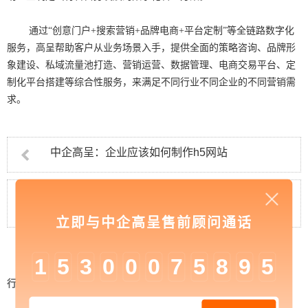
通过“创意门户+搜索营销+品牌电商+平台定制”等全链路数字化
服务，高呈帮助客户从业务场景入手，提供全面的策略咨询、品牌形
象建设、私域流量池打造、营销运营、数据管理、电商交易平台、定
制化平台搭建等综合性服务，来满足不同行业不同企业的不同营销需
求。
中企高呈：企业应该如何制作h5网站
中企高呈：网站建设最终的目的是满足用户
需求及用户的过程
立即与中企高呈售前顾问通话
1
5
3
0
0
0
7
5
8
9
5
行业资讯
>
中企高呈：企业进行手机网站建设的三
大要素