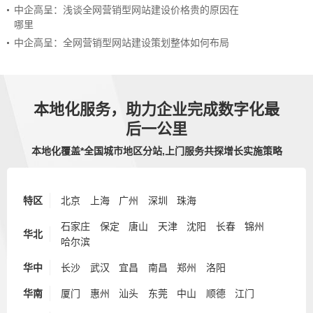
中企高呈：浅谈全网营销型网站建设价格贵的原因在
哪里
中企高呈：全网营销型网站建设策划整体如何布局
本地化服务，助力企业完成数字化最
后一公里
本地化覆盖*全国城市地区分站,上门服务共探增长实施策略
特区
北京
上海
广州
深圳
珠海
石家庄
保定
唐山
天津
沈阳
长春
锦州
华北
哈尔滨
华中
长沙
武汉
宜昌
南昌
郑州
洛阳
华南
厦门
惠州
汕头
东莞
中山
顺德
江门