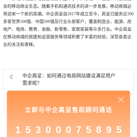
全的移动商业生态。随着手机和通讯技术的进一步发展，移动商城必
将迎来一个新的高潮。中企高呈自
2017
年成立至今，高呈已服务近
300
多家世界
500
强、中国
500
强及行业头部客户，覆盖制造业、能源、房
地产、电商、教育、金融、新零售、家居家装等众多行业。中企高呈
在移动商城的搭建和运营服务等领域积累了丰富的经验，深受各类企
业的关注和青睐。
中企高呈：如何通过电商网站建设满足用户
需求呢？
中企高呈：全渠道订单管理系统让企业运行
更有效率
立即与中企高呈售前顾问通话
1
5
3
0
0
0
7
5
8
9
5