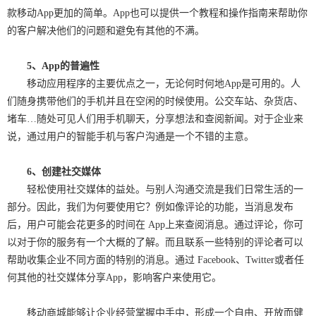
款移动
App
更加的简单。
App
也可以提供一个教程和操作指南来帮助你
的客户解决他们的问题和避免有其他的不满。
5
、
App
的普遍性
移动应用程序的主要优点之一，无论何时何地
App
是可用的。人
们随身携带他们的手机并且在空闲的时候使用。公交车站、杂货店、
堵车
…
随处可见人们用手机聊天，分享想法和查阅新闻。对于企业来
说，通过用户的智能手机与客户沟通是一个不错的主意。
6
、
创建社交媒体
轻松使用社交媒体的益处。与别人沟通交流是我们日常生活的一
部分。因此，我们为何要使用它？例如像评论的功能，当消息发布
后，用户可能会花更多的时间在
App
上来查阅消息。通过评论，你可
以对于你的服务有一个大概的了解。而且联系一些特别的评论者可以
帮助收集企业不同方面的特别的消息。通过
Facebook
、
Twitter
或者任
何其他的社交媒体分享
App
，影响客户来使用它。
移动商城能够让企业经营掌握中手中，形成一个自由、开放而健