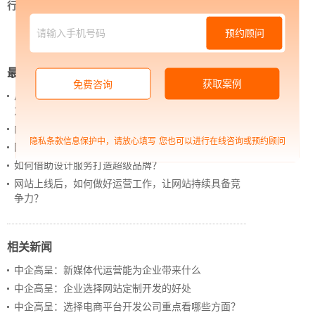
行业资讯
>
中企高呈：移动商城的这些好处，你了
解多少呢？
预约顾问
最新新闻
获取案例
免费咨询
从 “黑神话：悟空” 的成功，看企业网站如何撬动品牌
力量
内容管理：媒体资讯网站搭建的隐藏大BOSS
隐私条款信息保护中，请放心填写
您也可以进行在线咨询或预约顾问
网站进化的终极形态，你了解吗？
如何借助设计服务打造超级品牌？
网站上线后，如何做好运营工作，让网站持续具备竞
争力？
相关新闻
中企高呈：新媒体代运营能为企业带来什么
中企高呈：企业选择网站定制开发的好处
中企高呈：选择电商平台开发公司重点看哪些方面？