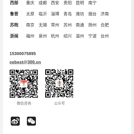
西部
重庆
成都
西安
贵阳
昆明
南宁
鲁晋
太原
临沂
淄博
青岛
潍坊
烟台
济南
苏皖
南京
无锡
常州
苏州
南通
扬州
合肥
浙闽
福州
泉州
杭州
绍兴
温州
宁波
台州
15300075895
cebest@300.cn
微信咨询
公众号