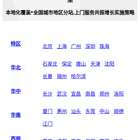
本地化覆盖*全国城市地区分站,上门服务共探增长实施策略
特区
北京
上海
广州
深圳
珠海
石家庄
保定
唐山
天津
沈阳
华北
长春
锦州
哈尔滨
华中
长沙
武汉
宜昌
南昌
郑州
洛阳
厦门
惠州
汕头
东莞
中山
顺德
华南
江门
西部