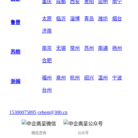
重庆
成都
西安
贵阳
昆明
南宁
太原
临沂
淄博
青岛
潍坊
烟台
鲁晋
济南
南京
无锡
常州
苏州
南通
扬州
苏皖
合肥
福州
泉州
杭州
绍兴
温州
宁波
浙闽
台州
15300075895
cebest@300.cn
微信咨询
公众号