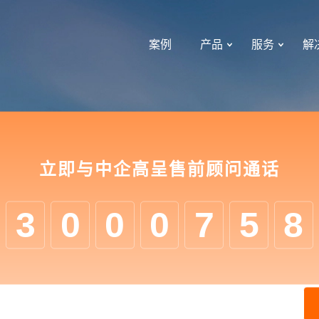
案例
产品
服务
解
立即与中企高呈售前顾问通话
3
0
0
0
7
5
8