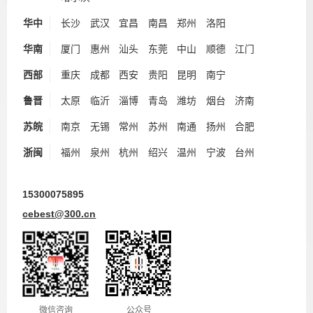
华中
长沙
武汉
宜昌
南昌
郑州
洛阳
华南
厦门
惠州
汕头
东莞
中山
顺德
江门
西部
重庆
成都
西安
贵阳
昆明
南宁
鲁晋
太原
临沂
淄博
青岛
潍坊
烟台
济南
苏皖
南京
无锡
常州
苏州
南通
扬州
合肥
浙闽
福州
泉州
杭州
绍兴
温州
宁波
台州
15300075895
cebest@300.cn
微信咨询
公众号