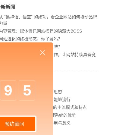
最新新闻
从 “黑神话：悟空” 的成功，看企业网站如何撬动品牌
力量
内容管理：媒体资讯网站搭建的隐藏大BOSS
网站进化的终极形态，你了解吗？
如何借助设计服务打造超级品牌？
网站上线后，如何做好运营工作，让网站持续具备竞
争力？
相关新闻
9
5
中企高呈：智慧课堂：宣传新思想
中企高呈：电商系统开发为何能够流行
中企高呈：B2B电商平台开发的主流模式和特点
中企高呈：CRM客户关系管理系统的优势
中企高呈：网站建站的四大作用与意义
预约顾问