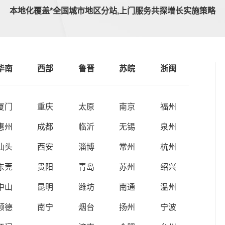
本地化覆盖*全国城市地区分站,上门服务共探增长实施策略
华南
西部
鲁晋
苏皖
浙闽
厦门
重庆
太原
南京
福州
惠州
成都
临沂
无锡
泉州
汕头
西安
淄博
常州
杭州
东莞
贵阳
青岛
苏州
绍兴
中山
昆明
潍坊
南通
温州
顺德
南宁
烟台
扬州
宁波