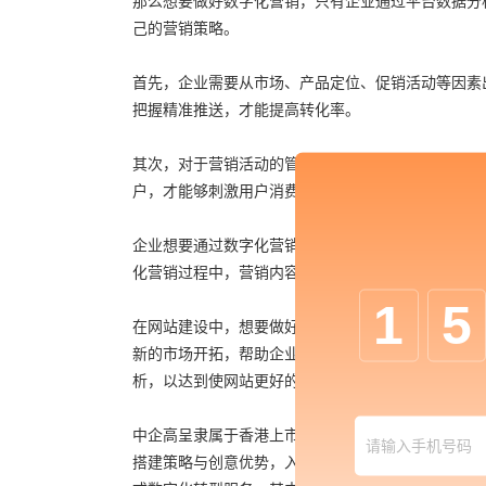
那么想要做好数字化营销，只有企业通过平台数据分
己的营销策略。
首先，企业需要从市场、产品定位、促销活动等因素
把握精准推送，才能提高转化率。
其次，对于营销活动的管理也需要制定相应的营销管
户，才能够刺激用户消费，同时也需要利用各种活动
企业想要通过数字化营销，达到更好的销售目标，就
化营销过程中，营销内容的及时改进与优化也是至关
1
5
在网站建设中，想要做好数字化营销服务，还需要学
新的市场开拓，帮助企业吸引消费者，从而实现业务
析，以达到使网站更好的为市场和用户服务的目的，
中企高呈隶属于香港上市公司中国数码(00250.H
搭建策略与创意优势，入局企业数字化领域，致力为