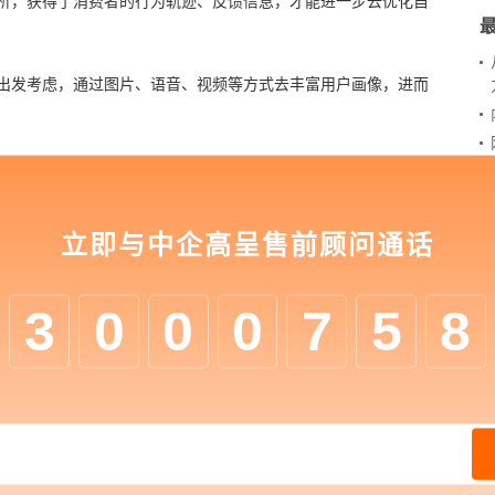
析，获得了消费者的行为轨迹、反馈信息，才能进一步去优化自
出发考虑，通过图片、语音、视频等方式去丰富用户画像，进而
理机制。只有不断得维护有用户、激活沉淀用户、发掘潜在用
去提高用户黏性。
立即与中企高呈售前顾问通话
需要结合自身的品牌定位进行创意、去宣传推广。因此，在数字
重要的。
3
0
0
0
7
5
8
会借助先进的计算机网络技术，以最有效、最省钱的方式去谋求
增长。与此同时，企业还要学会将内外部的数据采集、整合、分
使得企业数字化营销工作更加高效，减少不必要的推广的浪费。
K)旗下中企动力科技股份有限公司的高端子品牌。凭借多年数字介质
企业提供包含数字化营销、数字化商业、数字化管理在内的一站