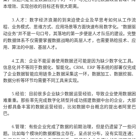
本增效、实现创收的目标还有很大距离。
3
.
人才：数字经济浪潮的到来迫使企业及早思考如何从工作流
程、业务模式、思维方式、应用场景等方面快速布局数字化。
“数据驱
动业务”并不是一句口号，其落地的第一步便是人才队伍的建设。完整
的数据体系不仅需要掌握数据战略的高层人才，也需要熟稔技术、应
用、算法的中层、基层人才。
4.
工具
：
企业不能妥善使用数据还可能是因为缺少数字化工具。
信息化并不等同于数据化、智能化。
CRM、ERP 等系统的部署仅完成
了企业数据智能应用链条上数据采集这一环，数据加工、数据挖掘、
数据分析等环节均需要不同工具来实现。
5.
经验
：
目前很多企业
缺少数据运营经验，
导致
企业使用数据困
难重重。那些率先完成数字化转型并成功搭建数据中台的企业，大部
分都具备丰富的数据运营经验，比如数据中台概念的提出者阿里巴
巴。
6
.
管理：
有些企业完成了数据的前期治理，但是仍遗留了一些问
题。比如每个模块的数据都独立存在，呈点状分布，没有实现连通；