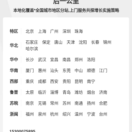
后一公里
本地化覆盖*全国城市地区分站,上门服务共探增长实施策略
特区
北京
上海
广州
深圳
珠海
石家庄
保定
唐山
天津
沈阳
长春
锦州
华北
哈尔滨
华中
长沙
武汉
宜昌
南昌
郑州
洛阳
华南
厦门
惠州
汕头
东莞
中山
顺德
江门
西部
重庆
成都
西安
贵阳
昆明
南宁
鲁晋
太原
临沂
淄博
青岛
潍坊
烟台
济南
苏皖
南京
无锡
常州
苏州
南通
扬州
合肥
浙闽
福州
泉州
杭州
绍兴
温州
宁波
台州
15300075895