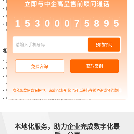
内容管理：媒体资讯网站搭建的隐藏大BOSS
立即与中企高呈售前顾问通话
网站进化的终极形态，你了解吗？
如何借助设计服务打造超级品牌？
1
5
3
0
0
0
7
5
8
9
5
网站上线后，如何做好运营工作，让网站持续具备竞
争力？
预约顾问
相关新闻
如何通过内勤管理系统做好人力资源运营
获取案例
免费咨询
中企高呈：新零售电商平开发有哪些方式？
中企高呈：会员管理系统给企业门店带来了哪些便
利？
中企高呈：如何完善网站设计布局
隐私条款信息保护中，请放心填写
您也可以进行在线咨询或预约顾问
中企高呈：销售过程管理的强化措施有哪些呢？
本地化服务，助力企业完成数字化最