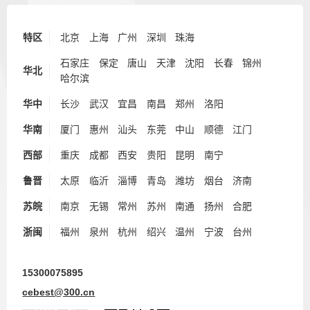
特区
北京
上海
广州
深圳
珠海
石家庄
保定
唐山
天津
沈阳
长春
锦州
华北
哈尔滨
华中
长沙
武汉
宜昌
南昌
郑州
洛阳
华南
厦门
惠州
汕头
东莞
中山
顺德
江门
西部
重庆
成都
西安
贵阳
昆明
南宁
鲁晋
太原
临沂
淄博
青岛
潍坊
烟台
济南
苏皖
南京
无锡
常州
苏州
南通
扬州
合肥
浙闽
福州
泉州
杭州
绍兴
温州
宁波
台州
15300075895
cebest@300.cn