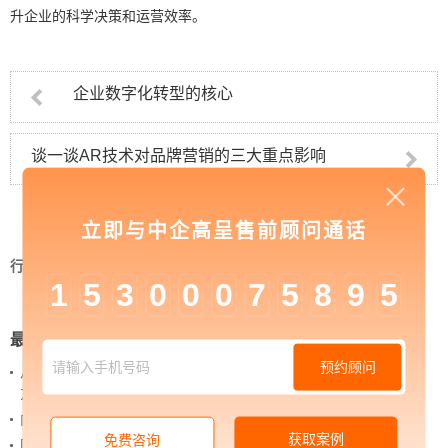
升企业的科学决策和运营效率。
企业数字化转型的核心
谈一谈AR技术对品牌营销的三大重点影响
立即与中企高呈售前顾问通话
行业资讯
>
企业数字化转型的优势
1
5
3
0
0
0
7
5
8
9
5
最新新闻
预约顾问
从 “黑神话：悟空” 的成功，看企业网站如何撬动品牌
力量
内容管理：媒体资讯网站搭建的隐藏大BOSS
获取案例
免费咨询
网站进化的终极形态，你了解吗？