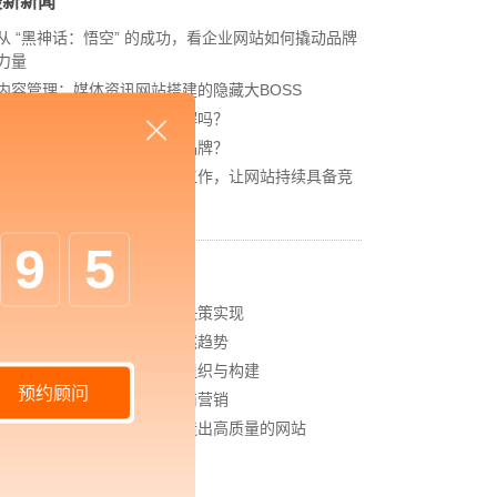
最新新闻
从 “黑神话：悟空” 的成功，看企业网站如何撬动品牌
力量
内容管理：媒体资讯网站搭建的隐藏大BOSS
网站进化的终极形态，你了解吗？
如何借助设计服务打造超级品牌？
网站上线后，如何做好运营工作，让网站持续具备竞
争力？
9
5
相关新闻
企业数字化管理人力资源的决策实现
中企高呈：数字化运营是必然趋势
中企高呈：网站建设之信息组织与构建
预约顾问
中企高呈：企业如何做好电商营销
中企高呈：网站开发怎样打造出高质量的网站