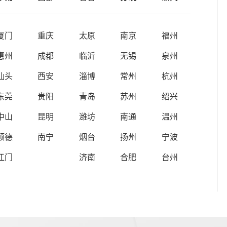
厦门
重庆
太原
南京
福州
惠州
成都
临沂
无锡
泉州
汕头
西安
淄博
常州
杭州
东莞
贵阳
青岛
苏州
绍兴
中山
昆明
潍坊
南通
温州
顺德
南宁
烟台
扬州
宁波
江门
济南
合肥
台州