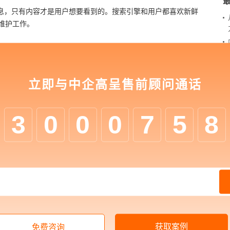
息，只有内容才是用户想要看到的。搜索引擎和用户都喜欢新鲜
维护工作。
是很容易根据数据分析出网站的哪些页面比较受欢迎，点击访问
维护这些内容，以此来来吸引更多的用户，让网站持续保持高流
立即与中企高呈售前顾问通话
行并不是一帆风顺的，总会经历各种问题，所以网站维护应该具
3
0
0
0
7
5
8
站运行一段时间以后，根据用户需求需要对网站字体，页面布局以
根据用户需求重新规划、发布。
品牌，凭借着多年数字介质搭建策略与创意优势，入局企业数字
业、数字化管理在内的一站式数字化转型服务，为客户提供
网站
对企业营销获客需求，建立品牌营销私域流量池，提升数字化运
获取案例
免费咨询