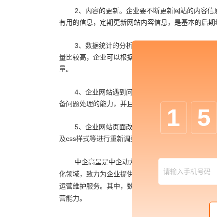
2、内容的更新。企业要不断更新网站的内容信
有用的信息，定期更新网站内容信息，是基本的后期
3、数据统计的分析。网站上线久了之后，企业
量比较高，企业可以根据这些数据的分析，主要优化
量。
4、企业网站遇到问题及时处理。一个网站的运
备问题处理的能力，并且要及时有效。
1
5
5、企业网站页面改版以及页面优化 。企业网
及css样式等进行重新调整，网站更新的内容也需要
中企高呈是中企动力科技股份有限公司的高端子
化领域，致力为企业提供包含数字化营销、数字化商
运营维护
服务。其中，数字化营销方面，高呈也会针
营能力。