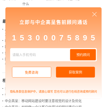
什么
最新新闻
立即与中企高呈售前顾问通话
从 “黑神话：悟空” 的成功，看企业网站如何撬动品牌
力量
1
5
3
0
0
0
7
5
8
9
5
内容管理：媒体资讯网站搭建的隐藏大BOSS
网站进化的终极形态，你了解吗？
如何借助设计服务打造超级品牌？
预约顾问
网站上线后，如何做好运营工作，让网站持续具备竞
争力？
获取案例
免费咨询
相关新闻
企业数字化：人力资源数字化转型破局之道
隐私条款信息保护中，请放心填写
您也可以进行在线咨询或预约顾问
中企高呈：SEO搜索优化推广怎么做
中企高呈：移动网站建设时要注意视觉的设计及优化