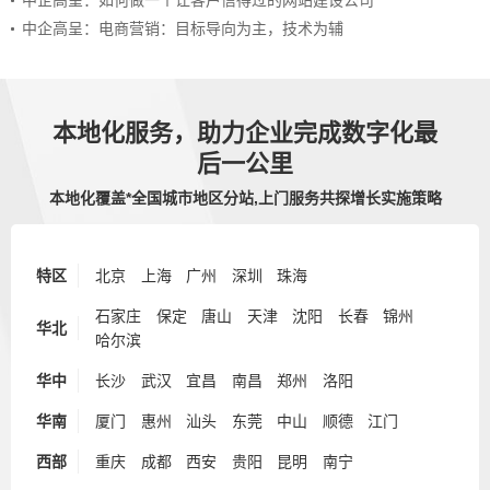
中企高呈：如何做一个让客户信得过的网站建设公司
中企高呈：电商营销：目标导向为主，技术为辅
本地化服务，助力企业完成数字化最
后一公里
本地化覆盖*全国城市地区分站,上门服务共探增长实施策略
特区
北京
上海
广州
深圳
珠海
石家庄
保定
唐山
天津
沈阳
长春
锦州
华北
哈尔滨
华中
长沙
武汉
宜昌
南昌
郑州
洛阳
华南
厦门
惠州
汕头
东莞
中山
顺德
江门
西部
重庆
成都
西安
贵阳
昆明
南宁