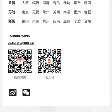
鲁晋
太原
临沂
淄博
青岛
潍坊
烟台
济南
苏皖
南京
无锡
常州
苏州
南通
扬州
合肥
浙闽
福州
泉州
杭州
绍兴
温州
宁波
台州
15300075895
cebest@300.cn
微信咨询
公众号