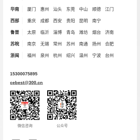
华南
厦门
惠州
汕头
东莞
中山
顺德
江门
西部
重庆
成都
西安
贵阳
昆明
南宁
鲁晋
太原
临沂
淄博
青岛
潍坊
烟台
济南
苏皖
南京
无锡
常州
苏州
南通
扬州
合肥
浙闽
福州
泉州
杭州
绍兴
温州
宁波
台州
15300075895
cebest@300.cn
微信咨询
公众号