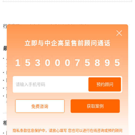
行业资讯
>
中企高呈：企业如何选择网站建设公司
立即与中企高呈售前顾问通话
最新新闻
从 “黑神话：悟空” 的成功，看企业网站如何撬动品牌
1
5
3
0
0
0
7
5
8
9
5
力量
内容管理：媒体资讯网站搭建的隐藏大BOSS
网站进化的终极形态，你了解吗？
预约顾问
如何借助设计服务打造超级品牌？
网站上线后，如何做好运营工作，让网站持续具备竞
争力？
获取案例
免费咨询
相关新闻
隐私条款信息保护中，请放心填写
您也可以进行在线咨询或预约顾问
网站进化的终极形态，你了解吗？