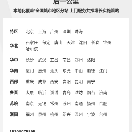
后一公里
本地化覆盖*全国城市地区分站,上门服务共探增长实施策略
特区
北京
上海
广州
深圳
珠海
石家庄
保定
唐山
天津
沈阳
长春
锦州
华北
哈尔滨
华中
长沙
武汉
宜昌
南昌
郑州
洛阳
华南
厦门
惠州
汕头
东莞
中山
顺德
江门
西部
重庆
成都
西安
贵阳
昆明
南宁
鲁晋
太原
临沂
淄博
青岛
潍坊
烟台
济南
苏皖
南京
无锡
常州
苏州
南通
扬州
合肥
浙闽
福州
泉州
杭州
绍兴
温州
宁波
台州
15300075895