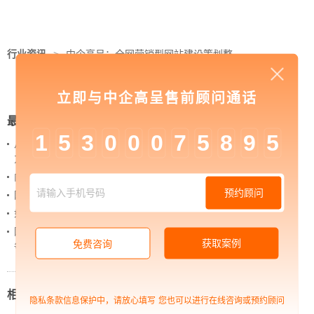
行业资讯
>
中企高呈：全网营销型网站建设策划整
体如何布局
立即与中企高呈售前顾问通话
最新新闻
1
5
3
0
0
0
7
5
8
9
5
从 “黑神话：悟空” 的成功，看企业网站如何撬动品牌
力量
内容管理：媒体资讯网站搭建的隐藏大BOSS
预约顾问
网站进化的终极形态，你了解吗？
如何借助设计服务打造超级品牌？
网站上线后，如何做好运营工作，让网站持续具备竞
获取案例
免费咨询
争力？
相关新闻
隐私条款信息保护中，请放心填写
您也可以进行在线咨询或预约顾问