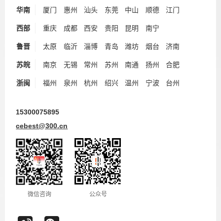
华南
厦门
惠州
汕头
东莞
中山
顺德
江门
西部
重庆
成都
西安
贵阳
昆明
南宁
鲁晋
太原
临沂
淄博
青岛
潍坊
烟台
济南
苏皖
南京
无锡
常州
苏州
南通
扬州
合肥
浙闽
福州
泉州
杭州
绍兴
温州
宁波
台州
15300075895
cebest@300.cn
微信咨询
公众号