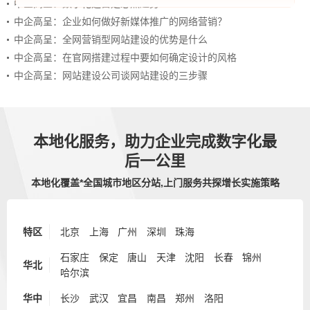
中企高呈：数字化运营是必然趋势
中企高呈：企业如何做好新媒体推广的网络营销？
中企高呈：全网营销型网站建设的优势是什么
中企高呈：在官网搭建过程中要如何确定设计的风格
中企高呈：网站建设公司谈网站建设的三步骤
本地化服务，助力企业完成数字化最
后一公里
本地化覆盖*全国城市地区分站,上门服务共探增长实施策略
特区
北京
上海
广州
深圳
珠海
石家庄
保定
唐山
天津
沈阳
长春
锦州
华北
哈尔滨
华中
长沙
武汉
宜昌
南昌
郑州
洛阳