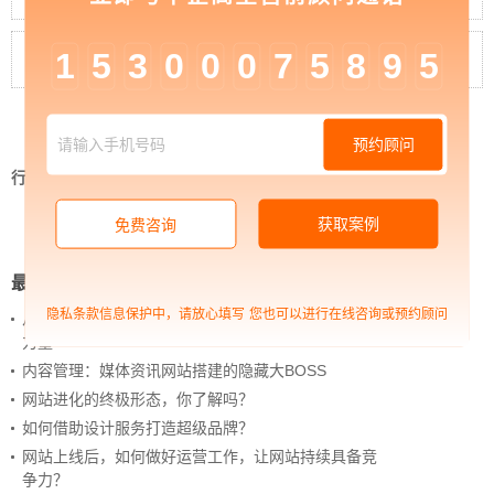
1
5
3
0
0
0
7
5
8
9
5
中企高呈：品牌建设对企业来说有什么意义
预约顾问
行业资讯
>
中企高呈：如何做好一个大型企业个性
化定制平台
获取案例
免费咨询
最新新闻
隐私条款信息保护中，请放心填写
您也可以进行在线咨询或预约顾问
从 “黑神话：悟空” 的成功，看企业网站如何撬动品牌
力量
内容管理：媒体资讯网站搭建的隐藏大BOSS
网站进化的终极形态，你了解吗？
如何借助设计服务打造超级品牌？
网站上线后，如何做好运营工作，让网站持续具备竞
争力？