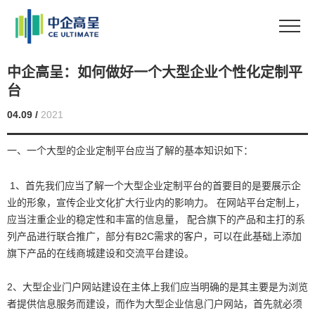
中企高呈：如何做好一个大型企业个性化定制平
台
04.09 /
2021
一、一个大型的企业定制平台应当了解的基本知识如下：
1、首先我们应当了解一个大型企业定制平台的首要目的是要展示企
业的形象，宣传企业文化扩大行业内的影响力。 在网站平台定制上，
应当注重企业的稳定性和丰富的信息量， 配合旗下的产品和主打的系
列产品进行联合推广，部分有B2C需求的客户，可以在此基础上添加
旗下产品的在线商城建设和交流平台建设。
2、大型企业门户网站建设在主体上我们应当明确的是其主要是为浏览
者提供信息服务而建设，而作为大型企业信息门户网站，首先就必须