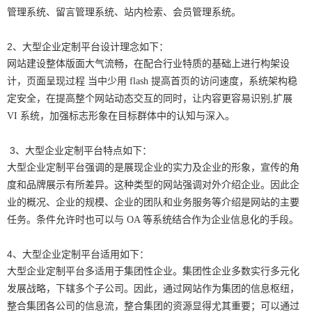
管理系统、留言管理系统、站内检索、会员管理系统。
2、大型企业定制平台设计理念如下：
网站建设整体版面大气流畅，在配合行业特质的基础上进行构架设
计，页面呈现过程 当中少用 flash 提高首页的访问速度，系统架构稳
定安全，在提高整个网站动态交互的同时，让内容更容易识别,扩展
VI 系统，加强标志形象在目标群体中的认知与深入。
3、大型企业定制平台特点如下：
大型企业定制平台强调的是展现企业的实力及企业的形象，宣传的角
度和品牌展示有所差异。这种类型的网站强调对外介绍企业。因此企
业的概况、企业的规模、企业的团队和业务服务等介绍是网站的主要
任务。条件允许时也可以与 OA 等系统结合作为企业信息化的手段。
4、大型企业定制平台适用如下：
大型企业定制平台多适用于集团性企业。集团性企业多数实行多元化
发展战略，下辖多个子公司。因此，通过网站作为集团的信息枢纽，
整合集团各公司的信息流，整合集团的资源显得尤其重要；可以通过