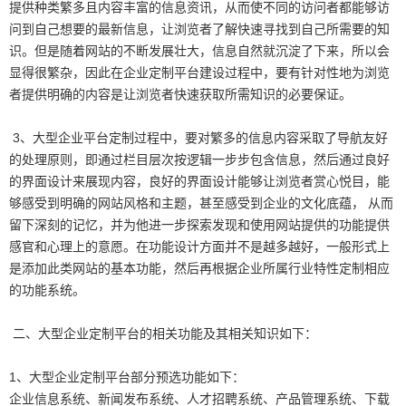
提供种类繁多且内容丰富的信息资讯，从而使不同的访问者都能够访
问到自己想要的最新信息，让浏览者了解快速寻找到自己所需要的知
识。但是随着网站的不断发展壮大，信息自然就沉淀了下来，所以会
显得很繁杂，因此在企业定制平台建设过程中，要有针对性地为浏览
者提供明确的内容是让浏览者快速获取所需知识的必要保证。
3、大型企业平台定制过程中，要对繁多的信息内容采取了导航友好
的处理原则，即通过栏目层次按逻辑一步步包含信息，然后通过良好
的界面设计来展现内容，良好的界面设计能够让浏览者赏心悦目，能
够感受到明确的网站风格和主题，甚至感受到企业的文化底蕴， 从而
留下深刻的记忆，并为他进一步探索发现和使用网站提供的功能提供
感官和心理上的意愿。在功能设计方面并不是越多越好，一般形式上
是添加此类网站的基本功能，然后再根据企业所属行业特性定制相应
的功能系统。
二、大型企业定制平台的相关功能及其相关知识如下：
1、大型企业定制平台部分预选功能如下：
企业信息系统、新闻发布系统、人才招聘系统、产品管理系统、下载