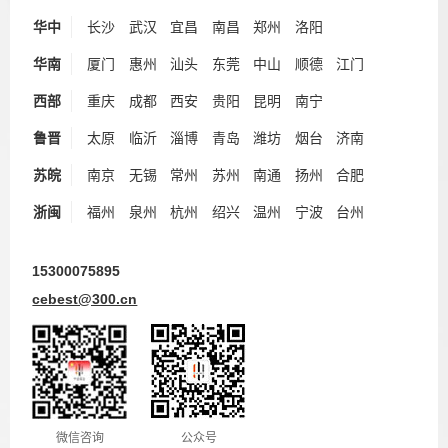
华中
长沙
武汉
宜昌
南昌
郑州
洛阳
华南
厦门
惠州
汕头
东莞
中山
顺德
江门
西部
重庆
成都
西安
贵阳
昆明
南宁
鲁晋
太原
临沂
淄博
青岛
潍坊
烟台
济南
苏皖
南京
无锡
常州
苏州
南通
扬州
合肥
浙闽
福州
泉州
杭州
绍兴
温州
宁波
台州
15300075895
cebest@300.cn
微信咨询
公众号