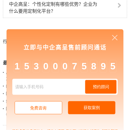
中企高呈：个性化定制有哪些优势？企业为
什么要用定制化平台？
行业资讯
>
中企高呈：如何轻松做好品牌营销
立即与中企高呈售前顾问通话
最新新闻
1
5
3
0
0
0
7
5
8
9
5
从 “黑神话：悟空” 的成功，看企业网站如何撬动品牌
力量
内容管理：媒体资讯网站搭建的隐藏大BOSS
预约顾问
网站进化的终极形态，你了解吗？
如何借助设计服务打造超级品牌？
获取案例
免费咨询
网站上线后，如何做好运营工作，让网站持续具备竞
争力？