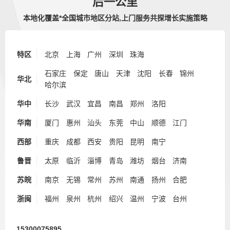
后一公里
本地化覆盖*全国城市地区分站,上门服务共探增长实施策略
特区
北京
上海
广州
深圳
珠海
石家庄
保定
唐山
天津
沈阳
长春
锦州
华北
哈尔滨
华中
长沙
武汉
宜昌
南昌
郑州
洛阳
华南
厦门
惠州
汕头
东莞
中山
顺德
江门
西部
重庆
成都
西安
贵阳
昆明
南宁
鲁晋
太原
临沂
淄博
青岛
潍坊
烟台
济南
苏皖
南京
无锡
常州
苏州
南通
扬州
合肥
浙闽
福州
泉州
杭州
绍兴
温州
宁波
台州
15300075895