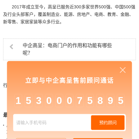
2017年成立至今，高呈已服务近300多家世界500强、中国500强
及行业头部客户，覆盖制造业、能源、房地产、电商、教育、金融、
新零售、家居家装等众多行业。
中企高呈：电商门户的作用和功能有哪些
呢？
立即与中企高呈售前顾问通话
行业资讯
>
中企高呈：电商代运营可以为企业提供
哪些帮助？
1
5
3
0
0
0
7
5
8
9
5
最新新闻
预约顾问
从 “黑神话：悟空” 的成功，看企业网站如何撬动品牌
力量