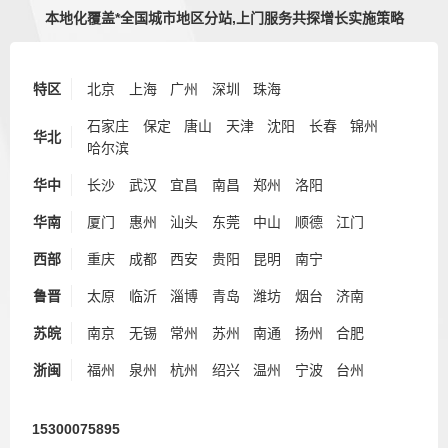
本地化覆盖*全国城市地区分站,上门服务共探增长实施策略
特区
北京
上海
广州
深圳
珠海
石家庄
保定
唐山
天津
沈阳
长春
锦州
华北
哈尔滨
华中
长沙
武汉
宜昌
南昌
郑州
洛阳
华南
厦门
惠州
汕头
东莞
中山
顺德
江门
西部
重庆
成都
西安
贵阳
昆明
南宁
鲁晋
太原
临沂
淄博
青岛
潍坊
烟台
济南
苏皖
南京
无锡
常州
苏州
南通
扬州
合肥
浙闽
福州
泉州
杭州
绍兴
温州
宁波
台州
15300075895