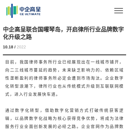
中企高呈联合国曜琴岛，开启律所行业品牌数字
化升级之路
10.18 /
2022
目前，我国律师事务所行业已经展现出在一线城市铺开，
向二三线城市蔓延的趋势，未来缺乏影响力的、依赖区域
性垄断盈利的律师事务所必定会遭到市场淘汰。企业数字
化转型浪潮下，律所行业也从传统模式升级到互联联网模
式，进入行业发展快车道。
通过数字化转型，借助数字化营销方式打破传统获客逻
辑，以品牌数字化战略为核心获得竞争优势，将成为法律
服务行业全面创新发展的必经之路。企业官网作为品牌数