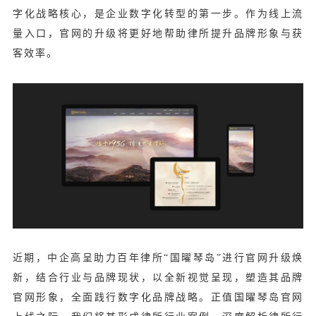
字化战略核心，是企业数字化转型的第一步。作为线上流
量入口，官网的升级将更好地帮助律所提升品牌形象与获
客效率。
近期，中企高呈助力百年律所“国曜琴岛”进行官网升级焕
新，结合行业与品牌现状，以全新视觉呈现，塑造其品牌
官网形象，全面践行数字化品牌战略。正值国曜琴岛官网