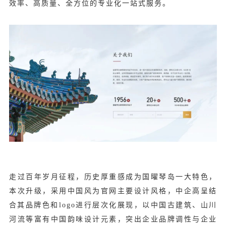
效率、高质量、全方位的专业化一站式服务。
走过百年岁月征程，历史厚重感成为国曜琴岛一大特色，
本次升级，采用中国风为官网主要设计风格，中企高呈结
合其品牌色和logo进行层次化展现，以中国古建筑、山川
河流等富有中国韵味设计元素，突出企业品牌调性与企业