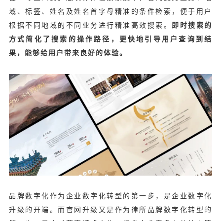
域、标签、姓名及姓名首字母精准的条件
检索
，便于用户
根据不同地域的不同业务进行精准高效搜索。
即时搜索的
方式简化了搜索的操作路径，更快地引导用户查询到结
果，能够给用户带来良好的体验。
品牌数字化作为企业数字化转型的第一步，是企业数字化
升级的开端。而官网升级又是作为律所品牌数字化转型的