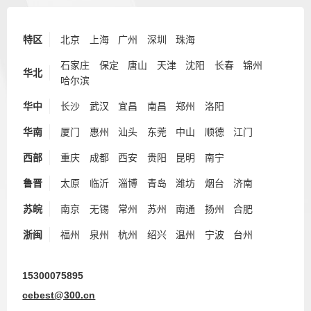
特区
北京
上海
广州
深圳
珠海
石家庄
保定
唐山
天津
沈阳
长春
锦州
华北
哈尔滨
华中
长沙
武汉
宜昌
南昌
郑州
洛阳
华南
厦门
惠州
汕头
东莞
中山
顺德
江门
西部
重庆
成都
西安
贵阳
昆明
南宁
鲁晋
太原
临沂
淄博
青岛
潍坊
烟台
济南
苏皖
南京
无锡
常州
苏州
南通
扬州
合肥
浙闽
福州
泉州
杭州
绍兴
温州
宁波
台州
15300075895
cebest@300.cn