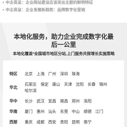
中企高呈：企业网站建设应该突出主题的鲜明特征
中企高呈：企业发展新趋势：品牌数字化营销
本地化服务，助力企业完成数字化最
后一公里
本地化覆盖*全国城市地区分站,上门服务共探增长实施策略
特区
北京
上海
广州
深圳
珠海
石家庄
保定
唐山
天津
沈阳
长春
锦州
华北
哈尔滨
华中
长沙
武汉
宜昌
南昌
郑州
洛阳
华南
厦门
惠州
汕头
东莞
中山
顺德
江门
西部
重庆
成都
西安
贵阳
昆明
南宁