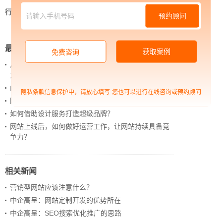
行业资讯
>
中企高呈：数字化运营是必然趋势
预约顾问
最新新闻
获取案例
免费咨询
从 “黑神话：悟空” 的成功，看企业网站如何撬动品牌
力量
内容管理：媒体资讯网站搭建的隐藏大BOSS
隐私条款信息保护中，请放心填写
您也可以进行在线咨询或预约顾问
网站进化的终极形态，你了解吗？
如何借助设计服务打造超级品牌？
网站上线后，如何做好运营工作，让网站持续具备竞
争力？
相关新闻
营销型网站应该注意什么？
中企高呈：网站定制开发的优势所在
中企高呈：SEO搜索优化推广的思路