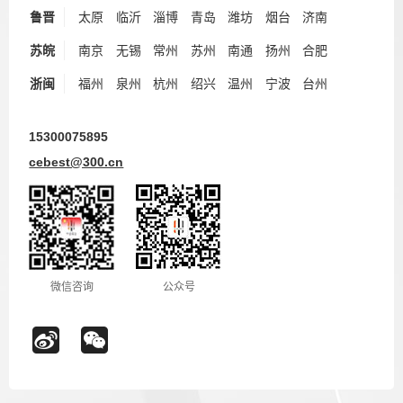
鲁晋
太原
临沂
淄博
青岛
潍坊
烟台
济南
苏皖
南京
无锡
常州
苏州
南通
扬州
合肥
浙闽
福州
泉州
杭州
绍兴
温州
宁波
台州
15300075895
cebest@300.cn
微信咨询
公众号