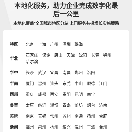
本地化服务，助力企业完成数字化最
后一公里
本地化覆盖*全国城市地区分站,上门服务共探增长实施策略
特区
北京
上海
广州
深圳
珠海
石家庄
保定
唐山
天津
沈阳
长春
锦州
华北
哈尔滨
华中
长沙
武汉
宜昌
南昌
郑州
洛阳
华南
厦门
惠州
汕头
东莞
中山
顺德
江门
西部
重庆
成都
西安
贵阳
昆明
南宁
鲁晋
太原
临沂
淄博
青岛
潍坊
烟台
济南
苏皖
南京
无锡
常州
苏州
南通
扬州
合肥
浙闽
福州
泉州
杭州
绍兴
温州
宁波
台州