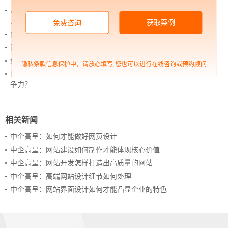
从 “黑神话：悟空” 的成功，看企业网站如何撬动品牌
力量
获取案例
免费咨询
内容管理：媒体资讯网站搭建的隐藏大BOSS
网站进化的终极形态，你了解吗？
如何借助设计服务打造超级品牌？
隐私条款信息保护中，请放心填写
您也可以进行在线咨询或预约顾问
网站上线后，如何做好运营工作，让网站持续具备竞
争力？
相关新闻
中企高呈：如何才能做好网页设计
中企高呈：网站建设如何制作才能体现核心价值
中企高呈：网站开发怎样打造出高质量的网站
中企高呈：高端网站设计细节如何处理
中企高呈：网站界面设计如何才能凸显企业的特色