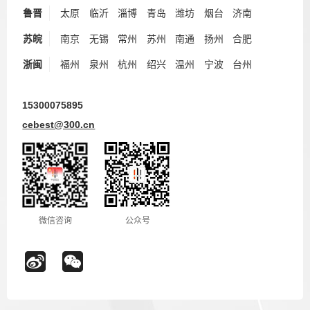
鲁晋
太原
临沂
淄博
青岛
潍坊
烟台
济南
苏皖
南京
无锡
常州
苏州
南通
扬州
合肥
浙闽
福州
泉州
杭州
绍兴
温州
宁波
台州
15300075895
cebest@300.cn
微信咨询
公众号