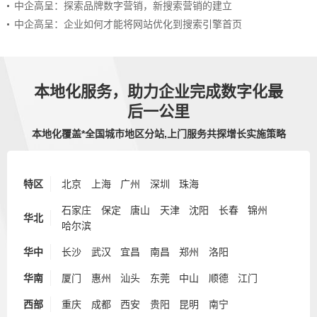
中企高呈：探索品牌数字营销，新搜索营销的建立
中企高呈：企业如何才能将网站优化到搜索引擎首页
本地化服务，助力企业完成数字化最
后一公里
本地化覆盖*全国城市地区分站,上门服务共探增长实施策略
特区
北京
上海
广州
深圳
珠海
石家庄
保定
唐山
天津
沈阳
长春
锦州
华北
哈尔滨
华中
长沙
武汉
宜昌
南昌
郑州
洛阳
华南
厦门
惠州
汕头
东莞
中山
顺德
江门
西部
重庆
成都
西安
贵阳
昆明
南宁