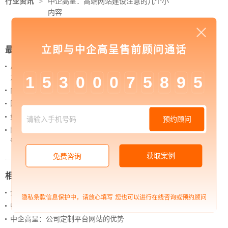
行业资讯
>
中企高呈：高端网站建设注意的几个小
内容
立即与中企高呈售前顾问通话
最新新闻
从 “黑神话：悟空” 的成功，看企业网站如何撬动品牌
力量
1
5
3
0
0
0
7
5
8
9
5
内容管理：媒体资讯网站搭建的隐藏大BOSS
网站进化的终极形态，你了解吗？
如何借助设计服务打造超级品牌？
预约顾问
网站上线后，如何做好运营工作，让网站持续具备竞
争力？
获取案例
免费咨询
相关新闻
企业网站搭建的一般流程
隐私条款信息保护中，请放心填写
您也可以进行在线咨询或预约顾问
中企高呈：网站制作怎样才能达到最简约的设计风格
中企高呈：公司定制平台网站的优势