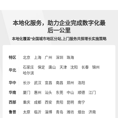
本地化服务，助力企业完成数字化最
后一公里
本地化覆盖*全国城市地区分站,上门服务共探增长实施策略
特区
北京
上海
广州
深圳
珠海
石家庄
保定
唐山
天津
沈阳
长春
锦州
华北
哈尔滨
华中
长沙
武汉
宜昌
南昌
郑州
洛阳
华南
厦门
惠州
汕头
东莞
中山
顺德
江门
西部
重庆
成都
西安
贵阳
昆明
南宁
鲁晋
太原
临沂
淄博
青岛
潍坊
烟台
济南