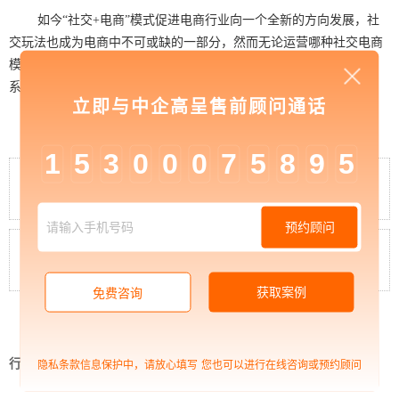
如今“社交+电商”模式促进电商行业向一个全新的方向发展，社
交玩法也成为电商中不可或缺的一部分，然而无论运营哪种社交电商
模式，都需要明白以下几点：所有的社交
电商模式
都是基于信任关
系；需要对产品品控严格把关，这也是建立信任关系的必要条件。
立即与中企高呈售前顾问通话
1
5
3
0
0
0
7
5
8
9
5
中企高呈：企业在APP软件开发过程中要及
时沟通
预约顾问
中企高呈：已有成熟电商平台，为什么还要
选择微信小程序定制开发？
获取案例
免费咨询
行业资讯
>
中企高呈：社交电商系统开发：四种典
隐私条款信息保护中，请放心填写
您也可以进行在线咨询或预约顾问
型社交电商模式分析