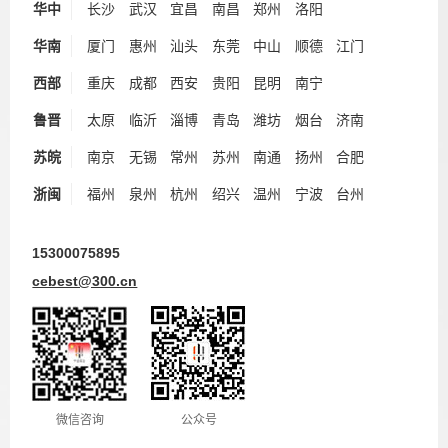
华中
长沙
武汉
宜昌
南昌
郑州
洛阳
华南
厦门
惠州
汕头
东莞
中山
顺德
江门
西部
重庆
成都
西安
贵阳
昆明
南宁
鲁晋
太原
临沂
淄博
青岛
潍坊
烟台
济南
苏皖
南京
无锡
常州
苏州
南通
扬州
合肥
浙闽
福州
泉州
杭州
绍兴
温州
宁波
台州
15300075895
cebest@300.cn
微信咨询
公众号