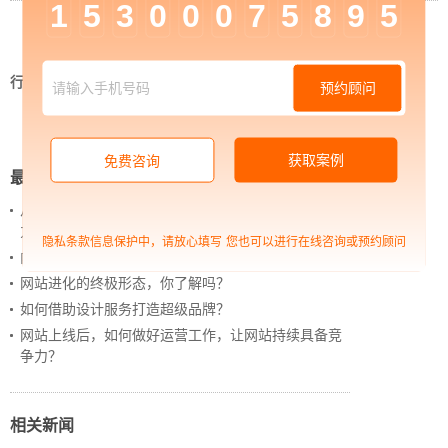
1
5
3
0
0
0
7
5
8
9
5
行业资讯
>
中企高呈：简析全网营销型网站建设的
预约顾问
关键所在
获取案例
免费咨询
最新新闻
从 “黑神话：悟空” 的成功，看企业网站如何撬动品牌
力量
隐私条款信息保护中，请放心填写
您也可以进行在线咨询或预约顾问
内容管理：媒体资讯网站搭建的隐藏大BOSS
网站进化的终极形态，你了解吗？
如何借助设计服务打造超级品牌？
网站上线后，如何做好运营工作，让网站持续具备竞
争力？
相关新闻