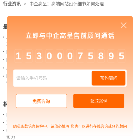
行业资讯
>
中企高呈：高端网站设计细节如何处理
最新新闻
立即与中企高呈售前顾问通话
从 “黑神话：悟空” 的成功，看企业网站如何撬动品牌
力量
内容管理：媒体资讯网站搭建的隐藏大BOSS
1
5
3
0
0
0
7
5
8
9
5
网站进化的终极形态，你了解吗？
如何借助设计服务打造超级品牌？
网站上线后，如何做好运营工作，让网站持续具备竞
预约顾问
争力？
获取案例
免费咨询
相关新闻
简单了解当下最火的元宇宙是什么
浅析网站运营的几大步奏
隐私条款信息保护中，请放心填写
您也可以进行在线咨询或预约顾问
中企高呈：如何便捷准确地辨别一个APP开发公司的
实力