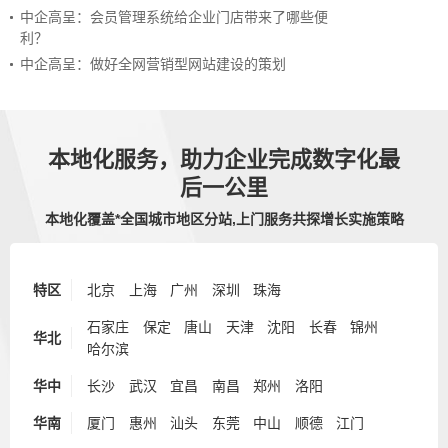
中企高呈：会员管理系统给企业门店带来了哪些便
利？
中企高呈：做好全网营销型网站建设的策划
本地化服务，助力企业完成数字化最
后一公里
本地化覆盖*全国城市地区分站,上门服务共探增长实施策略
特区
北京
上海
广州
深圳
珠海
石家庄
保定
唐山
天津
沈阳
长春
锦州
华北
哈尔滨
华中
长沙
武汉
宜昌
南昌
郑州
洛阳
华南
厦门
惠州
汕头
东莞
中山
顺德
江门