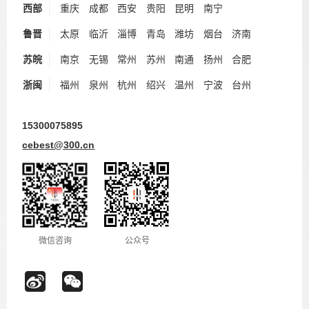
西部
重庆
成都
西安
贵阳
昆明
南宁
鲁晋
太原
临沂
淄博
青岛
潍坊
烟台
济南
苏皖
南京
无锡
常州
苏州
南通
扬州
合肥
浙闽
福州
泉州
杭州
绍兴
温州
宁波
台州
15300075895
cebest@300.cn
微信咨询
公众号