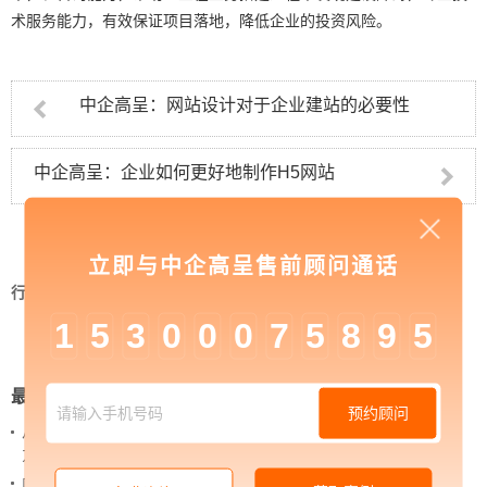
术服务能力，有效保证项目落地，降低企业的投资风险。
中企高呈：网站设计对于企业建站的必要性
中企高呈：企业如何更好地制作H5网站
立即与中企高呈售前顾问通话
行业资讯
>
中企高呈：浅谈响应式网站建设的几种
布局类型
1
5
3
0
0
0
7
5
8
9
5
最新新闻
预约顾问
从 “黑神话：悟空” 的成功，看企业网站如何撬动品牌
力量
内容管理：媒体资讯网站搭建的隐藏大BOSS