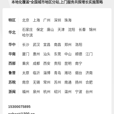
本地化覆盖*全国城市地区分站,上门服务共探增长实施策略
特区
北京
上海
广州
深圳
珠海
石家庄
保定
唐山
天津
沈阳
长春
锦州
华北
哈尔滨
华中
长沙
武汉
宜昌
南昌
郑州
洛阳
华南
厦门
惠州
汕头
东莞
中山
顺德
江门
西部
重庆
成都
西安
贵阳
昆明
南宁
鲁晋
太原
临沂
淄博
青岛
潍坊
烟台
济南
苏皖
南京
无锡
常州
苏州
南通
扬州
合肥
浙闽
福州
泉州
杭州
绍兴
温州
宁波
台州
15300075895
cebest@300.cn