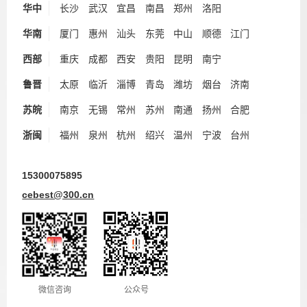
华中
长沙
武汉
宜昌
南昌
郑州
洛阳
华南
厦门
惠州
汕头
东莞
中山
顺德
江门
西部
重庆
成都
西安
贵阳
昆明
南宁
鲁晋
太原
临沂
淄博
青岛
潍坊
烟台
济南
苏皖
南京
无锡
常州
苏州
南通
扬州
合肥
浙闽
福州
泉州
杭州
绍兴
温州
宁波
台州
15300075895
cebest@300.cn
微信咨询
公众号