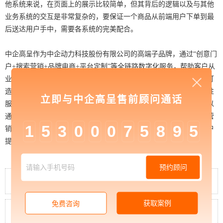
他系统来说，在页面上的展示比较简单，但其背后的逻辑以及与其他
业务系统的交互是非常复杂的，要保证一个商品从前端用户下单到最
后送达用户手中，需要各系统的完美配合。
中企高呈作为中企动力科技股份有限公司的高端子品牌，通过“创意门
户+搜索营销+品牌电商+平台定制”等全链路数字化服务，帮助客户从
业务场景入手，提供全面的策略咨询、品牌形象建设、私域流量池打
造、营销运营、数据管理、电商交易平台、定制化平台搭建等综合性
立即与中企高呈售前顾问通话
服务，来满足不同行业不同企业的不同营销需求。同时，高呈坚持以
通过极致领先的创意水平，帮助客户打造国际化品牌形象；以效果营
1
5
3
0
0
0
7
5
8
9
5
销为目标，为客户提供搜索营销运营服务，搭配专业优化团队为客户
提供优质服务，实现可衡量的营销效
预约顾问
中企高呈：企业数字化电商趋势不可逆转
获取案例
免费咨询
中企高呈：如何做好电商运营工作?