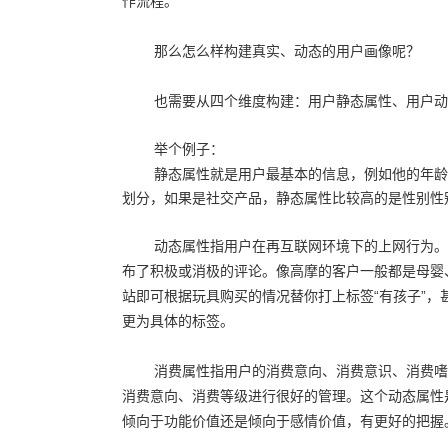
作流程。
1
5
那么怎么样构建真实、动态的用户画像呢？
也需要从四个维度构建：用户静态属性、用户动
举个例子：
静态属性就是用户最基本的信息，例如他的年龄
划分，如果是社交产品，静态属性比较高的是性别性
动态属性指用户在再互联网环境下的上网行为。
布了积极或消极的评论。
像高摩的客户一般都是母婴
站即可根据玩具购买的情况替你打上标签“有孩子”，甚
更为具体的标签。
隐私条款信息保护中，
消费属性指用户的消费意向、消费意识、消费嗜
消费意向、消费等级进行很好的管理。这个动态属性
倾向于功能价值还是倾向于感情价值，有更好的把握