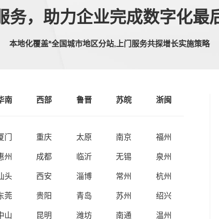
服务，助力企业完成数字化最
本地化覆盖*全国城市地区分站,上门服务共探增长实施策略
华南
西部
鲁晋
苏皖
浙闽
厦门
重庆
太原
南京
福州
惠州
成都
临沂
无锡
泉州
汕头
西安
淄博
常州
杭州
东莞
贵阳
青岛
苏州
绍兴
中山
昆明
潍坊
南通
温州