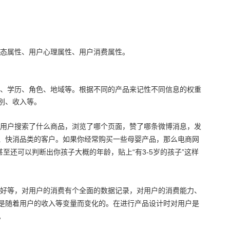
3
0
0
0
7
5
8
态属性、用户心理属性、用户消费属性。
、学历、角色、地域等。根据不同的产品来记性不同信息的权重
别、收入等。
用户搜索了什么商品，浏览了哪个页面，赞了哪条微博消息，发
获取案例
免费咨询
、快消品类的客户。如果你经常购买一些母婴产品，那么电商网
至还可以判断出你孩子大概的年龄，贴上“有3-5岁的孩子”这样
请放心填写
您也可以
好等，对用户的消费有个全面的数据记录，对用户的消费能力、
是随着用户的收入等变量而变化的。在进行产品设计时对用户是
。