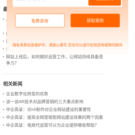
最新新闻
从 “黑神话：悟空” 的成功，看企业网站如何撬动品牌
获取案例
免费咨询
力量
内容管理：媒体资讯网站搭建的隐藏大BOSS
网站进化的终极形态，你了解吗？
隐私条款信息保护中，请放心填写
您也可以进行在线咨询或预约顾问
如何借助设计服务打造超级品牌？
网站上线后，如何做好运营工作，让网站持续具备竞
争力？
相关新闻
企业数字化转型的优势
谈一谈AR技术对品牌营销的三大重点影响
中企高呈：论h5制作对企业网站建设的重要性
中企高呈：提高全网营销型网站建设效果的两个因素
中企高呈：电商代运营可以为企业提供哪些帮助？