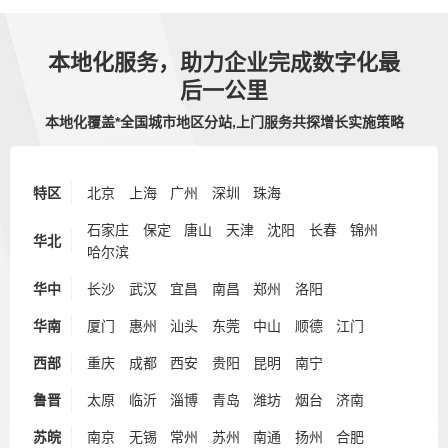
本地化服务，助力企业完成数字化最
后一公里
本地化覆盖*全国城市地区分站,上门服务共探增长实施策略
特区
北京
上海
广州
深圳
珠海
石家庄
保定
唐山
天津
沈阳
长春
锦州
华北
哈尔滨
华中
长沙
武汉
宜昌
南昌
郑州
洛阳
华南
厦门
惠州
汕头
东莞
中山
顺德
江门
西部
重庆
成都
西安
贵阳
昆明
南宁
鲁晋
太原
临沂
淄博
青岛
潍坊
烟台
济南
苏皖
南京
无锡
常州
苏州
南通
扬州
合肥