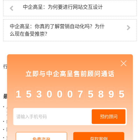
中企高呈：为何要进行网站交互设计
中企高呈：你真的了解营销自动化吗？为什
么现在备受推崇？
行业资讯
>
中企高呈：品牌营销的意义是什么？对
立即与中企高呈售前顾问通话
企业有哪些作用呢？
1
5
3
0
0
0
7
5
8
9
5
最新新闻
从 “黑神话：悟空” 的成功，看企业网站如何撬动品牌
力量
预约顾问
内容管理：媒体资讯网站搭建的隐藏大BOSS
网站进化的终极形态，你了解吗？
如何借助设计服务打造超级品牌？
获取案例
免费咨询