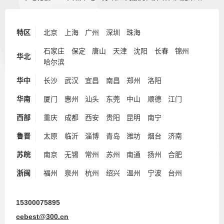
特区
北京
上海
广州
深圳
珠海
石家庄
保定
唐山
天津
沈阳
长春
锦州
华北
哈尔滨
华中
长沙
武汉
宜昌
南昌
郑州
洛阳
华南
厦门
惠州
汕头
东莞
中山
顺德
江门
西部
重庆
成都
西安
贵阳
昆明
南宁
鲁晋
太原
临沂
淄博
青岛
潍坊
烟台
济南
苏皖
南京
无锡
常州
苏州
南通
扬州
合肥
浙闽
福州
泉州
杭州
绍兴
温州
宁波
台州
15300075895
cebest@300.cn