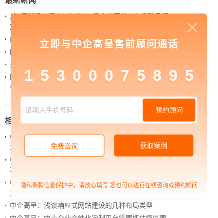
最新新闻
从 “黑神话：悟空” 的成功，看企业网站如何撬动品牌
力量
内容管理：媒体资讯网站搭建的隐藏大BOSS
立即与中企高呈售前顾问通话
网站进化的终极形态，你了解吗？
如何借助设计服务打造超级品牌？
1
5
3
0
0
0
7
5
8
9
5
网站上线后，如何做好运营工作，让网站持续具备竞
争力？
预约顾问
相关新闻
中企高呈：大数据时代如何充分释放企业数字化的巨
获取案例
免费咨询
大潜力
中企高呈：会员管理系统给企业门店带来了哪些便
利？
中企高呈：网站设计制作过程中的页面颜色搭配技能
隐私条款信息保护中，请放心填写
您也可以进行在线咨询或预约顾问
介绍
中企高呈：浅谈响应式网站建设的几种布局类型