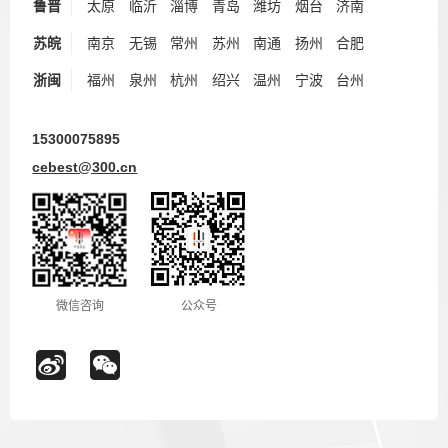
鲁晋
太原
临沂
淄博
青岛
潍坊
烟台
济南
苏皖
南京
无锡
常州
苏州
南通
扬州
合肥
浙闽
福州
泉州
杭州
绍兴
温州
宁波
台州
15300075895
cebest@300.cn
微信咨询
公众号