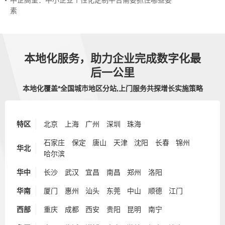
中企高呈：中小企业个性化定制平台需要抓住哪些要
素
本地化服务，助力企业完成数字化最
后一公里
本地化覆盖*全国城市地区分站,上门服务共探增长实施策略
特区
北京
上海
广州
深圳
珠海
石家庄
保定
唐山
天津
沈阳
长春
锦州
华北
哈尔滨
华中
长沙
武汉
宜昌
南昌
郑州
洛阳
华南
厦门
惠州
汕头
东莞
中山
顺德
江门
西部
重庆
成都
西安
贵阳
昆明
南宁